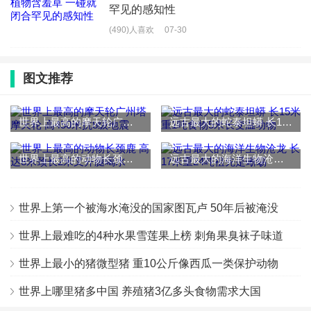
罕见的感知性
(490)人喜欢
07-30
图文推荐
世界上最高的摩天轮广州塔摩天轮 高450米抗8级地震
远古最大的蛇泰坦蟒 长15米重1吨食物5米长变温动物
世界上最高的动物长颈鹿 高达8米颈长2米叉开腿喝水
远古最大的海洋生物沧龙 长17米重24吨祖先是蜥蜴
世界上第一个被海水淹没的国家图瓦卢 50年后被淹没
世界上最难吃的4种水果雪莲果上榜 刺角果臭袜子味道
世界上最小的猪微型猪 重10公斤像西瓜一类保护动物
世界上哪里猪多中国 养殖猪3亿多头食物需求大国