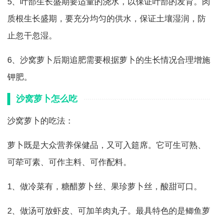
5、叶部生长盛期要适量的浇水，以保证叶部的发育。肉
质根生长盛期，要充分均匀的供水，保证土壤湿润，防
止忽干忽湿。
6、沙窝萝卜后期追肥需要根据萝卜的生长情况合理增施
钾肥。
沙窝萝卜怎么吃
沙窝萝卜的吃法：
萝卜既是大众营养保健品，又可入筵席。它可生可熟、
可荦可素、可作主料、可作配料。
1、做冷菜有，糖醋萝卜丝、果珍萝卜丝，酸甜可口。
2、做汤可放虾皮、可加羊肉丸子。最具特色的是鲫鱼萝