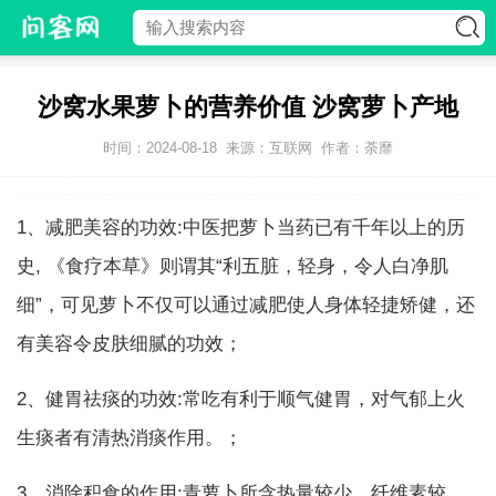
沙窝水果萝卜的营养价值 沙窝萝卜产地
时间：2024-08-18
来源：互联网
作者：荼靡
1、减肥美容的功效:中医把萝卜当药已有千年以上的历
史, 《食疗本草》则谓其“利五脏，轻身，令人白净肌
细”，可见萝卜不仅可以通过减肥使人身体轻捷矫健，还
有美容令皮肤细腻的功效；
2、健胃祛痰的功效:常吃有利于顺气健胃，对气郁上火
生痰者有清热消痰作用。；
3、消除积食的作用:青萝卜所含热量较少，纤维素较