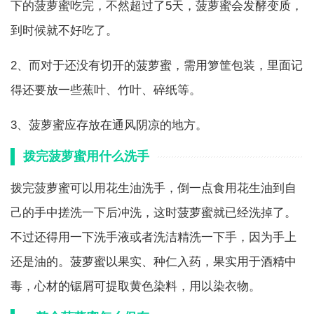
下的菠萝蜜吃完，不然超过了5天，菠萝蜜会发酵变质，
到时候就不好吃了。
2、而对于还没有切开的菠萝蜜，需用箩筐包装，里面记
得还要放一些蕉叶、竹叶、碎纸等。
3、菠萝蜜应存放在通风阴凉的地方。
拨完菠萝蜜用什么洗手
拨完菠萝蜜可以用花生油洗手，倒一点食用花生油到自
己的手中搓洗一下后冲洗，这时菠萝蜜就已经洗掉了。
不过还得用一下洗手液或者洗洁精洗一下手，因为手上
还是油的。菠萝蜜以果实、种仁入药，果实用于酒精中
毒，心材的锯屑可提取黄色染料，用以染衣物。