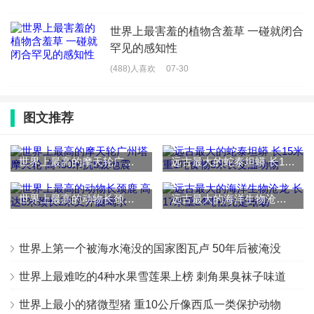
世界上最害羞的植物含羞草 一碰就闭合
罕见的感知性
(488)人喜欢
07-30
图文推荐
世界上最高的摩天轮广州塔摩天轮 高450米抗8级地震
远古最大的蛇泰坦蟒 长15米重1吨食物5米长变温动物
世界上最高的动物长颈鹿 高达8米颈长2米叉开腿喝水
远古最大的海洋生物沧龙 长17米重24吨祖先是蜥蜴
世界上第一个被海水淹没的国家图瓦卢 50年后被淹没
世界上最难吃的4种水果雪莲果上榜 刺角果臭袜子味道
世界上最小的猪微型猪 重10公斤像西瓜一类保护动物