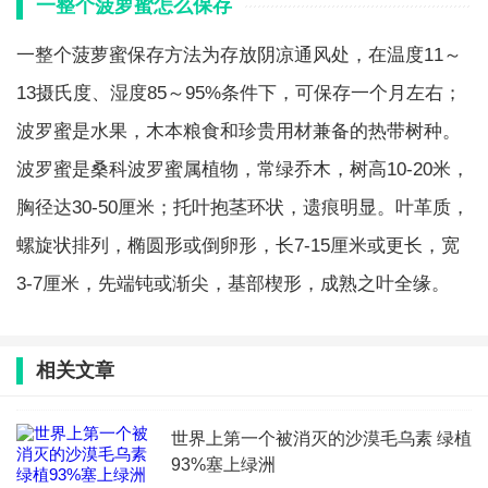
一整个菠萝蜜怎么保存
一整个菠萝蜜保存方法为存放阴凉通风处，在温度11～
13摄氏度、湿度85～95%条件下，可保存一个月左右；
波罗蜜是水果，木本粮食和珍贵用材兼备的热带树种。
波罗蜜是桑科波罗蜜属植物，常绿乔木，树高10-20米，
胸径达30-50厘米；托叶抱茎环状，遗痕明显。叶革质，
螺旋状排列，椭圆形或倒卵形，长7-15厘米或更长，宽
3-7厘米，先端钝或渐尖，基部楔形，成熟之叶全缘。
相关文章
世界上第一个被消灭的沙漠毛乌素 绿植
93%塞上绿洲