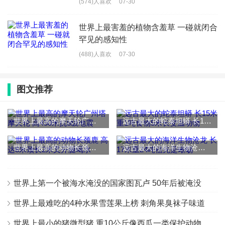
(574)人喜欢
07-30
世界上最害羞的植物含羞草 一碰就闭合
罕见的感知性
(488)人喜欢
07-30
图文推荐
世界上最高的摩天轮广州塔摩天轮 高450米抗8级地震
远古最大的蛇泰坦蟒 长15米重1吨食物5米长变温动物
世界上最高的动物长颈鹿 高达8米颈长2米叉开腿喝水
远古最大的海洋生物沧龙 长17米重24吨祖先是蜥蜴
世界上第一个被海水淹没的国家图瓦卢 50年后被淹没
世界上最难吃的4种水果雪莲果上榜 刺角果臭袜子味道
世界上最小的猪微型猪 重10公斤像西瓜一类保护动物