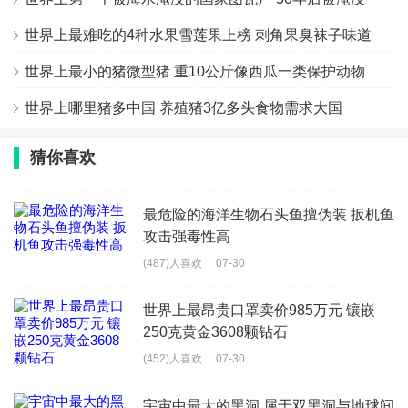
世界上最难吃的4种水果雪莲果上榜 刺角果臭袜子味道
世界上最小的猪微型猪 重10公斤像西瓜一类保护动物
世界上哪里猪多中国 养殖猪3亿多头食物需求大国
猜你喜欢
最危险的海洋生物石头鱼擅伪装 扳机鱼
攻击强毒性高
(487)人喜欢
07-30
世界上最昂贵口罩卖价985万元 镶嵌
250克黄金3608颗钻石
(452)人喜欢
07-30
宇宙中最大的黑洞 属于双黑洞与地球间