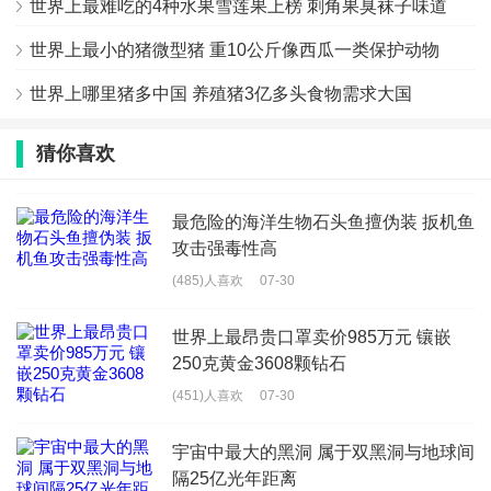
世界上最难吃的4种水果雪莲果上榜 刺角果臭袜子味道
世界上最小的猪微型猪 重10公斤像西瓜一类保护动物
世界上哪里猪多中国 养殖猪3亿多头食物需求大国
猜你喜欢
最危险的海洋生物石头鱼擅伪装 扳机鱼
攻击强毒性高
(485)人喜欢
07-30
世界上最昂贵口罩卖价985万元 镶嵌
250克黄金3608颗钻石
(451)人喜欢
07-30
宇宙中最大的黑洞 属于双黑洞与地球间
隔25亿光年距离