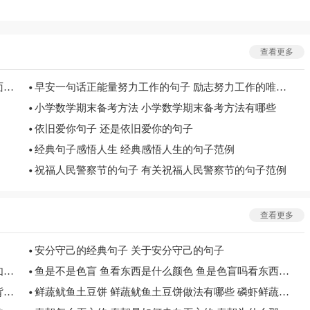
查看更多
锅烧糊了怎么办 锅烧焦了的解决办法 铝锅烧糊了上面黑的怎么去掉
早安一句话正能量努力工作的句子 励志努力工作的唯美句子
小学数学期末备考方法 小学数学期末备考方法有哪些
依旧爱你句子 还是依旧爱你的句子
经典句子感悟人生 经典感悟人生的句子范例
祝福人民警察节的句子 有关祝福人民警察节的句子范例
查看更多
安分守己的经典句子 关于安分守己的句子
医用护目镜清洗方法 医用护目镜怎么清洗 医用口罩如何清洗
鱼是不是色盲 鱼看东西是什么颜色 鱼是色盲吗看东西什么颜色的
小孩背单词的正确方法 如何教孩子背英语单词 怎么背英语单词
鲜蔬鱿鱼土豆饼 鲜蔬鱿鱼土豆饼做法有哪些 磷虾鲜蔬饼的做法