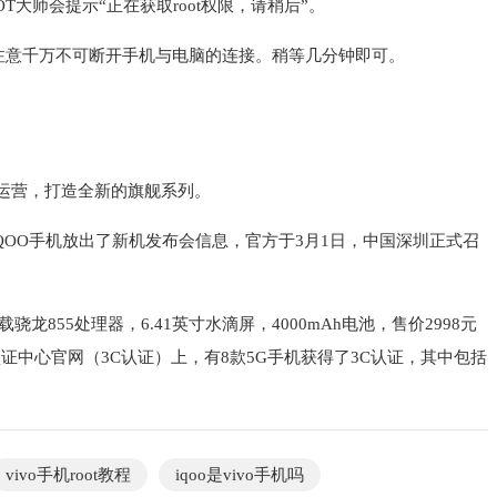
T大师会提示“正在获取root权限，请稍后”。
次，注意千万不可断开手机与电脑的连接。稍等几分钟即可。
vo运营，打造全新的旗舰系列。
日，iQOO手机放出了新机发布会信息，官方于3月1日，中国深圳正式召
载骁龙855处理器，6.41英寸水滴屏，4000mAh电池，售价2998元
量认证中心官网（3C认证）上，有8款5G手机获得了3C认证，其中包括
vivo手机root教程
iqoo是vivo手机吗