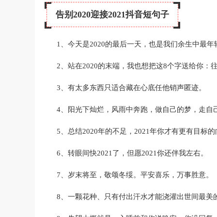
告别2020迎接2021抖音短句子
1、今天是2020的最后一天，也是我们余生中最
2、站在2020的末端，我也想把这8个字送给你：
3、有太多东西只适合藏在心底任他销声匿迹。
4、阳光下灿烂，风雨中奔跑，做自己的梦，走自己的
5、总结2020年的不足，2021年你才有更有目标
6、转眼间快2021了，但愿2021你还伴我左右。
7、岁末将至，敬颂冬绥。平安喜乐，万事胜意。
8、一颗花种、只有付出汗水才能浇灌出世间最美的花