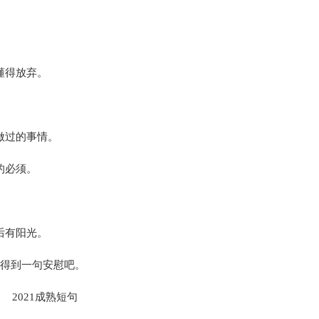
懂得放弃。
做过的事情。
的必须。
。
后有阳光。
想得到一句安慰吧。