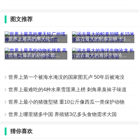
图文推荐
世界上最高的摩天轮广州塔摩天轮 高450米抗8级地震
远古最大的蛇泰坦蟒 长15米重1吨食物5米长变温动物
世界上最高的动物长颈鹿 高达8米颈长2米叉开腿喝水
远古最大的海洋生物沧龙 长17米重24吨祖先是蜥蜴
世界上第一个被海水淹没的国家图瓦卢 50年后被淹没
世界上最难吃的4种水果雪莲果上榜 刺角果臭袜子味道
世界上最小的猪微型猪 重10公斤像西瓜一类保护动物
世界上哪里猪多中国 养殖猪3亿多头食物需求大国
猜你喜欢