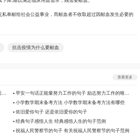
续下降,难以满足临床用血需求，顾需要献血。
无私奉献给社会公益事业，而献血者不收取超过因献血发生必要的
抗击疫情为什么要献血
查看更多
锅烧糊了怎么办 锅烧焦了的解决办法 铝锅烧糊了上面黑的怎么去掉
早安一句话正能量努力工作的句子 励志努力工作的唯美句子
小学数学期末备考方法 小学数学期末备考方法有哪些
依旧爱你句子 还是依旧爱你的句子
经典句子感悟人生 经典感悟人生的句子范例
祝福人民警察节的句子 有关祝福人民警察节的句子范例