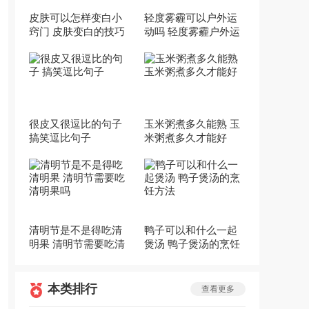
皮肤可以怎样变白小
轻度雾霾可以户外运
窍门 皮肤变白的技巧
动吗 轻度雾霾户外运
动好吗
很皮又很逗比的句子
玉米粥煮多久能熟 玉
搞笑逗比句子
米粥煮多久才能好
清明节是不是得吃清
鸭子可以和什么一起
明果 清明节需要吃清
煲汤 鸭子煲汤的烹饪
明果吗
方法
本类排行
查看更多